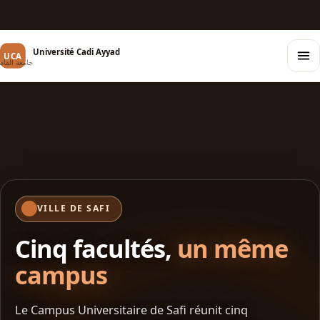
Université Cadi Ayyad
UCA
جامعة القا
VILLE DE SAFI
Cinq facultés,
un même
campus
Le Campus Universitaire de Safi réunit cinq